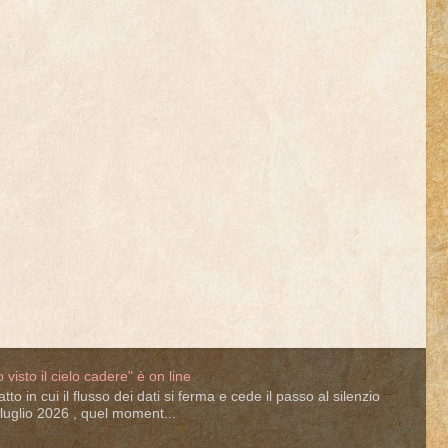
o visto il cielo cadere" è on line
o in cui il flusso dei dati si ferma e cede il passo al silenzio
7 luglio 2026 , quel moment...