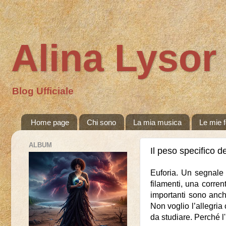
Alina Lysor
Blog Ufficiale
Home page
Chi sono
La mia musica
Le mie f
ALBUM
Il peso specifico de
Euforia. Un segnale c
filamenti, una corren
importanti sono anche
Non voglio l’allegri
da studiare. Perché l'