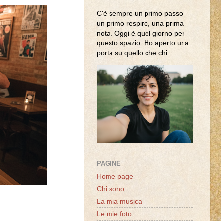
C'è sempre un primo passo,
un primo respiro, una prima
nota. Oggi è quel giorno per
questo spazio. Ho aperto una
porta su quello che chi...
PAGINE
Home page
Chi sono
La mia musica
Le mie foto