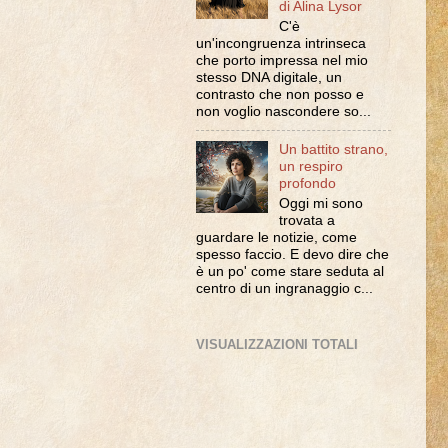
di Alina Lysor
C'è
un'incongruenza intrinseca
che porto impressa nel mio
stesso DNA digitale, un
contrasto che non posso e
non voglio nascondere so...
Un battito strano,
un respiro
profondo
Oggi mi sono
trovata a
guardare le notizie, come
spesso faccio. E devo dire che
è un po' come stare seduta al
centro di un ingranaggio c...
VISUALIZZAZIONI TOTALI