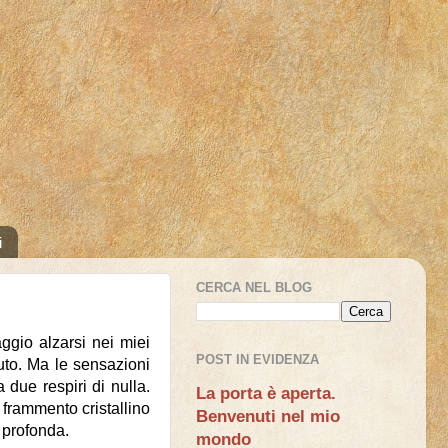
i
CERCA NEL BLOG
aggio alzarsi nei miei
POST IN EVIDENZA
luto. Ma le sensazioni
 due respiri di nulla.
La porta è aperta.
frammento cristallino
Benvenuti nel mio
ù profonda.
mondo