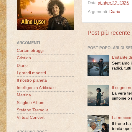
Data
ottobre 22, 2025
Argomenti:
Diario
Post più recente
ARGOMENTI
POST POPOLARI DI S
Cortometraggi
L'istante di
Cristian
Sentiamo i
Diario
radici, tutt
I grandi maestri
Il nostro pianeta
Il segno n
Intelligenza Artificiale
La vera te
Martina
sinfonie o 
Single e Album
Stefano Terraglia
Virtual Concert
La meccani
Il treno ha
trinità oper