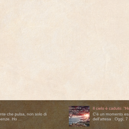
Il cielo è caduto: "H
nte che pulsa, non solo di
C'è un momento esatt
senze. Ho ...
dell'attesa . Oggi, 