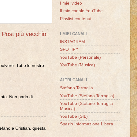
I miei video
Il mio canale YouTube
Playlist contenuti
Post più vecchio
I MIEI CANALI
INSTAGRAM
SPOTIFY
YouTube (Personale)
YouTube (Musica)
olvere. Tutte le nostre
ALTRI CANALI
Stefano Terraglia
YouTube (Stefano Terraglia)
oto. Non parlo di
YouTube (Stefano Terraglia -
Musica)
YouTube (SIL)
Spazio Informazione Libera
Stefano e Cristian, questa