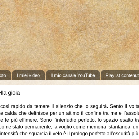
oto
I miei video
Il mio canale YouTube
Playlist contenut
lla gioia
osì rapido da temere il silenzio che lo seguirà. Sento il volt
te calda che definisce per un attimo il confine tra me e l’asso
 le più effimere. Sono l’interludio perfetto, lo spazio esatto tra
a come stato permanente, la voglio come memoria istantanea, un 
intensità che squarcia il velo è il prologo perfetto all'oscurità pi