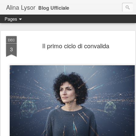
Alina Lysor
Blog Ufficiale
Pages
DEC
Il primo ciclo di convalida
3