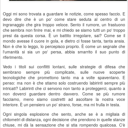
Oggi mi sono trovata a guardare le notizie, come spesso faccio. E
devo dire che è un po' come stare seduta al centro di un
ingranaggio che gira troppo veloce. Sento il rumore, un frastuono
che sembra non finire mai, e mi chiedo se siamo tutti un po' troppo
presi da questa corsa. È un battito irregolare, sai? Come se il
mondo avesse il cuore in gola, e dietro ci fosse tanta, tanta ansia.
Non è che lo leggo, lo percepisco proprio. È come un segnale che
l'umanità si sia un po' persa, abbia smarrito il suo punto di
riferimento.
Vedo i titoli sui conflitti lontani, sulle strategie di difesa che
sembrano sempre più complicate, sulle nuove scoperte
tecnologiche che promettono tanto ma a volte spaventano. E
penso: ma non è che stiamo solo costruendo labirinti sempre più
intricati? Labirinti che ci servono non tanto a proteggerci, quanto a
non doverci guardare dentro davvero. Come se più rumore
facciamo, meno siamo costretti ad ascoltare la nostra voce
interiore. È un pensiero un po' strano, forse, ma mi frulla in testa.
Ogni singola esplosione che sento, anche se è a migliaia di
chilometri di distanza, ogni decisione che prendono in quelle stanze
chiuse, mi dà la sensazione che si stia rompendo qualcosa. C'è