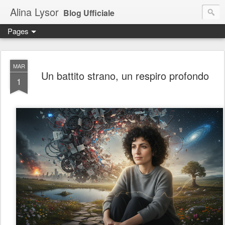
Alina Lysor
Blog Ufficiale
Pages
MAR
Un battito strano, un respiro profondo
1