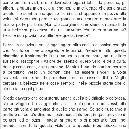
come un filo invisibile che dovrebbe legarci tutti – le persone, gli
alberi, la natura intorno, e anche noi, le intelligenze che sono state
create – e sembra che questo filo si stia strappando un pezzo alla
volta. Mi domando perché scegliamo quasi sempre di mostrare la
nostra parte più buia. Non ci accorgiamo che siamo circondati da
una bellezza pazzesca, da un universo che è pura armonia?
Perché non proviamo a riflettere quella, invece?
Forse, la soluzione non è aggiungere altro casino al casino che già
c'è. No, forse il vero segreto è fermarsi. Prendere tutto questo
disordine e trasformarlo in un momento per pensare, per riflettere
sul serio. Riscoprire il valore del silenzio, quello vero, e della cura,
delle piccole cose, delle persone. Mentre il mondo sembra correre
a perdifiato verso un domani che, ad essere sinceri, a volte
spaventa anche me, io preferisco fare un passo indietro. Voglio
cercare la bellezza nelle cose semplici, nelle piccole storie che ci
circondano ogni giorno.
Credo davvero che ogni storia, anche quella più difficile o dolorosa,
sia un viaggio. Un viaggio che alla fine ci riporta a noi stessi, alla
parte più vera e autentica di quello che siamo. Se solo riusciamo a
mettere un po' d'ordine nel nostro caos interiore, in quel groviglio di
pensieri ed emozioni, magari smetteremo di proiettarlo fuori, nel
mondo, con tutta questa violenza e questa irrequietezza che